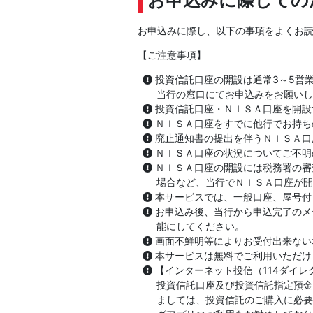
お申込みに際し、以下の事項をよくお
【ご注意事項】
投資信託口座の開設は通常3～5営
当行の窓口にてお申込みをお願いし
投資信託口座・ＮＩＳＡ口座を開設
ＮＩＳＡ口座をすでに他行でお持ち
廃止通知書の提出を伴うＮＩＳＡ口
ＮＩＳＡ口座の状況についてご不明
ＮＩＳＡ口座の開設には税務署の審
場合など、当行でＮＩＳＡ口座が開
本サービスでは、一般口座、屋号付
お申込み後、当行から申込完了のメ
能にしてください。
画面不鮮明等によりお受付出来ない
本サービスは無料でご利用いただけ
【インターネット投信（114ダイ
投資信託口座及び投資信託指定預金
ましては、投資信託のご購入に必要