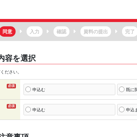
同意
入力
確認
資料の提出
完了
内容を選択
びください。
必須
申込む
既に
必須
申込む
申込
注意事項